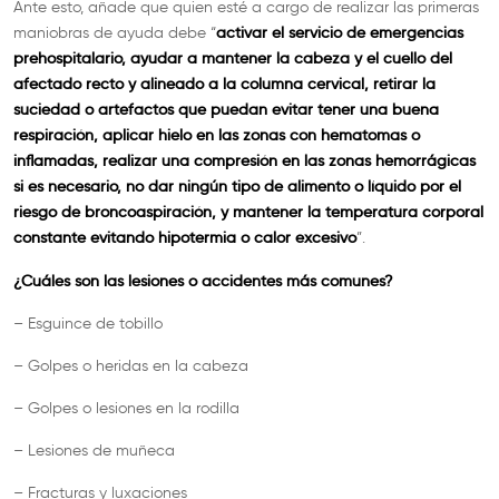
Ante esto, añade que quien esté a cargo de realizar las primeras
activar el servicio de emergencias
maniobras de ayuda debe “
prehospitalario, ayudar a mantener la cabeza y el cuello del
afectado recto y alineado a la columna cervical, retirar la
suciedad o artefactos que puedan evitar tener una buena
respiración, aplicar hielo en las zonas con hematomas o
inflamadas, realizar una compresión en las zonas hemorrágicas
si es necesario, no dar ningún tipo de alimento o líquido por el
riesgo de broncoaspiración, y mantener la temperatura corporal
constante evitando hipotermia o calor excesivo
”.
¿Cuáles son las lesiones o accidentes más comunes?
– Esguince de tobillo
– Golpes o heridas en la cabeza
– Golpes o lesiones en la rodilla
– Lesiones de muñeca
– Fracturas y luxaciones